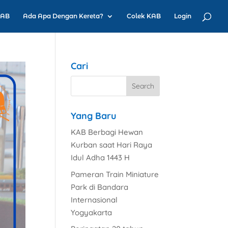
KAB
Ada Apa Dengan Kereta?
Colek KAB
Login
Cari
Yang Baru
KAB Berbagi Hewan
Kurban saat Hari Raya
Idul Adha 1443 H
Pameran Train Miniature
Park di Bandara
Internasional
Yogyakarta