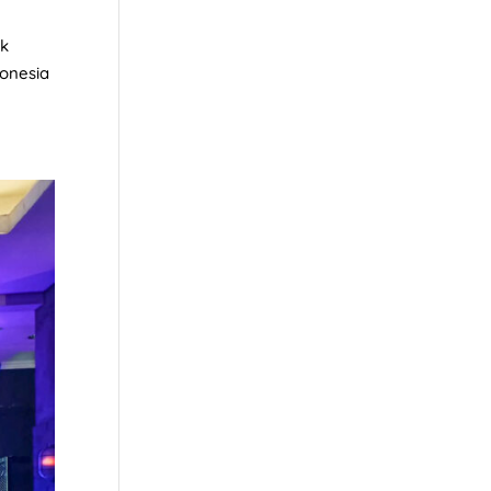
ak
donesia