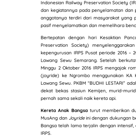
Indonesian Railway Preservation Society (
dan kegiatannya pada penyelamatan dan pel
anggotanya terdiri dari masyarakat yang p
pasif menyelamatkan dan memelihara benda
Bertepatan dengan hari Kesaktian Panca
Preservation Society) menyelenggarak
kepengurusan IRPS Pusat periode 2016 – 20
Lawang Sewu Semarang. Setelah berkutat
Minggu 2 Oktober 2016 IRPS mengajak rom
(joyride) ke Ngrombo menggunakan KA K
Lawang Sewu. PKBM “BUDHI LESTARI” adala
dekat bekas stasiun Kemijen, murid-muri
pernah sama sekali naik kereta api.
Kereta Anak Bangsa
turut memberikan du
MusAng dan
Joyride
ini dengan dukungan be
Bangsa telah lama terjalin dengan intensi
IRPS.