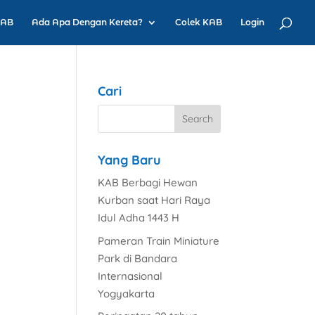
KAB
Ada Apa Dengan Kereta?
Colek KAB
Login
Cari
Yang Baru
KAB Berbagi Hewan
Kurban saat Hari Raya
Idul Adha 1443 H
Pameran Train Miniature
Park di Bandara
Internasional
Yogyakarta