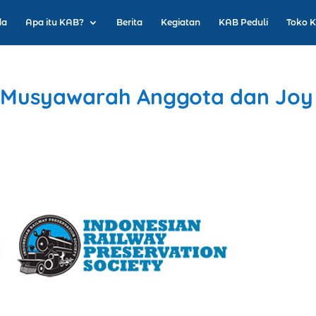
da
Apa itu KAB?
Berita
Kegiatan
KAB Peduli
Toko 
 Musyawarah Anggota dan Joy