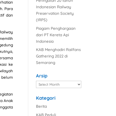
Peringatan 20 tahun
rhatian
Indonesian Railway
h. Para
Preservation Society
tif dan
(IRPS)
Piagam Penghargaan
Railway
dari PT Kereta Api
emilih
Indonesia
 gedung
KAB Menghadiri Railfans
kutnya,
Gathering 2022 di
bersama
Semarang
kasi ke
wilayah
Arsip
n belum
Arsip
egiatan
Kategori
ta Anak
Berita
anggota
KAB Peduli