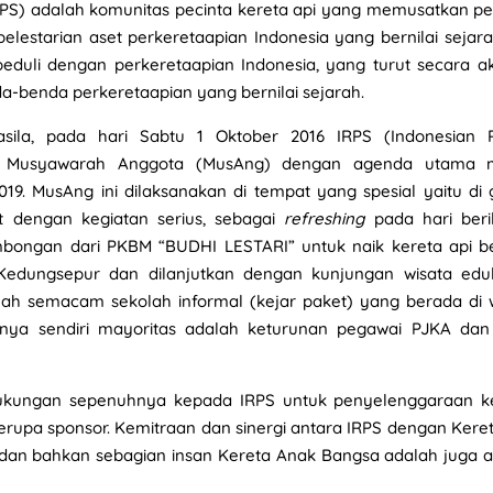
IRPS) adalah komunitas pecinta kereta api yang memusatkan pe
estarian aset perkeretaapian Indonesia yang bernilai sejara
eduli dengan perkeretaapian Indonesia, yang turut secara ak
-benda perkeretaapian yang bernilai sejarah.
sila, pada hari Sabtu 1 Oktober 2016 IRPS (Indonesian 
an Musyawarah Anggota (MusAng) dengan agenda utama m
19. MusAng ini dilaksanakan di tempat yang spesial yaitu di
 dengan kegiatan serius, sebagai
refreshing
pada hari beri
bongan dari PKBM “BUDHI LESTARI” untuk naik kereta api 
edungsepur dan dilanjutkan dengan kunjungan wisata edu
h semacam sekolah informal (kejar paket) yang berada di 
dnya sendiri mayoritas adalah keturunan pegawai PJKA da
kungan sepenuhnya kepada IRPS untuk penyelenggaraan k
rupa sponsor. Kemitraan dan sinergi antara IRPS dengan Kere
f, dan bahkan sebagian insan Kereta Anak Bangsa adalah juga 